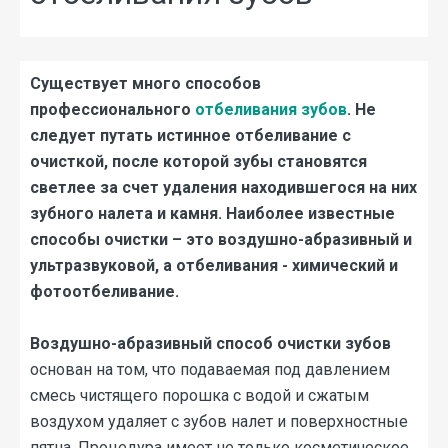
Юридическая информация
Отбеливание зубов
т
Банковские реквизиты для
Реставрация зубов
безналичного платежа
я реклама
Существует много способов
Костная пластика
профессионального
отбеливания зубов
. Не
Порядок предоставления
Установка коронки на зуб
следует путать истинное отбеливание с
медицинских услуг
очисткой, после которой зубы становятся
Имплантация зубов
Контакты контролирующих
светлее за счет удаления находившегося на них
органов
овали друзья
зубного налета и камня. Наиболее известные
Наши партнеры
способы очистки – это воздушно-абразивный и
дом
ультразвуковой, а отбеливания - химический и
Фото работ
фотоотбеливание.
Вопросы и Ответы
Воздушно-абразивный способ очистки зубов
основан на том, что подаваемая под давлением
смесь чистящего порошка с водой и сжатым
воздухом удаляет с зубов налет и поверхностные
пятна. Процедура имеет не только косметическое,