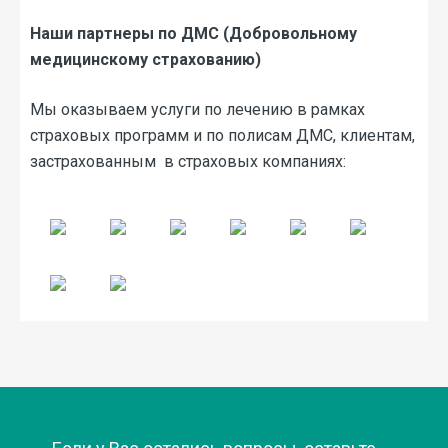
Юридическая информация
Отбеливание зубов
Наши партнеры по ДМС (Добровольному
т
Банковские реквизиты для
Реставрация зубов
медицинскому страхованию)
безналичного платежа
я реклама
Костная пластика
Мы оказываем услуги по лечению в рамках
Порядок предоставления
Установка коронки на зуб
страховых программ и по полисам ДМС, клиентам,
медицинских услуг
застрахованным в страховых компаниях:
Имплантация зубов
Контакты контролирующих
органов
вали друзья
Наши партнеры
дом
Фото работ
Вопросы и Ответы